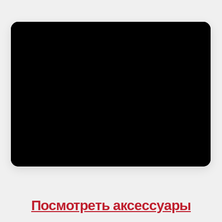
Каталог
О товаре
Микрофоны
Гарантия и
Аксессуары
сервис
Комплекты
Зарегистрировать
Запчасти
Прошивка 2.6
Мерч
Инструкция Tula
Отзывы
Об условиях
Доставка и оплата
Условия гарантии
Правила возврата
Договор оферты
Политика в отношении обработки
персональных данных
Согласие на обработку персональных
Посмотреть аксессуары
данных