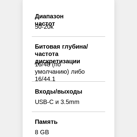
Диапазон
частот
50-20k
Битовая глубина/
частота
дискретизации
16/48 (по
умолчанию) либо
16/44.1
Входы/выходы
USB-C и 3.5mm
Память
8 GB