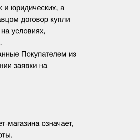
к и юридических, а
вцом договор купли-
 на условиях,
.
занные Покупателем из
нии заявки на
т-магазина означает,
рты.