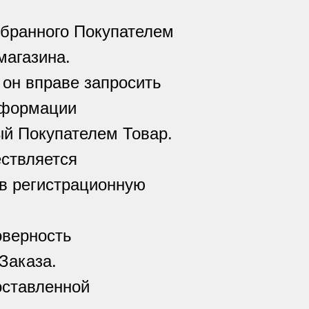
выбранного Покупателем
магазина.
он вправе запросить
нформации
ый Покупателем Товар.
ствляется
в регистрационную
оверность
Заказа.
оставленной