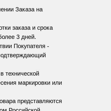
лении Заказа на
отки заказа и срока
более 3 дней.
твии Покупателя -
 подтверждающий
 в технической
есения маркировки или
Товара представляются
вом Российской