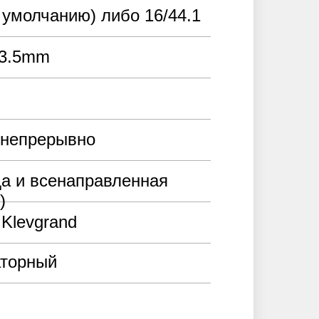
о умолчанию) либо 16/44.1
 3.5mm
 непрерывно
а и всенаправленная
)
т Klevgrand
аторный