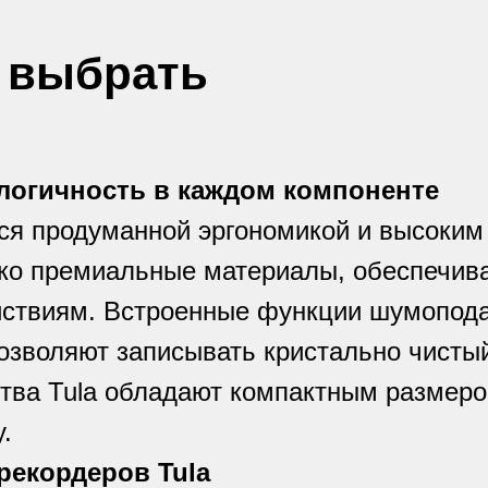
 выбрать
ологичность в каждом компоненте
ся продуманной эргономикой и высоким
ько премиальные материалы, обеспечив
йствиям. Встроенные функции шумопода
озволяют записывать кристально чистый
ства Tula обладают компактным размер
.
рекордеров Tula