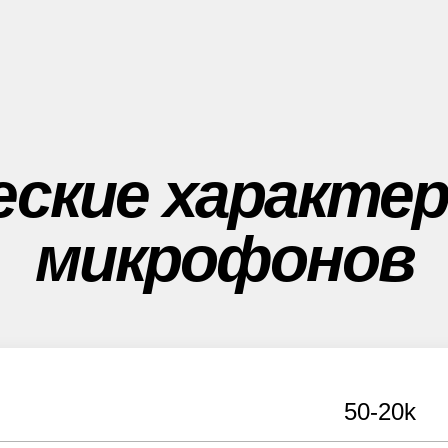
еские характе
микрофонов
50-20k