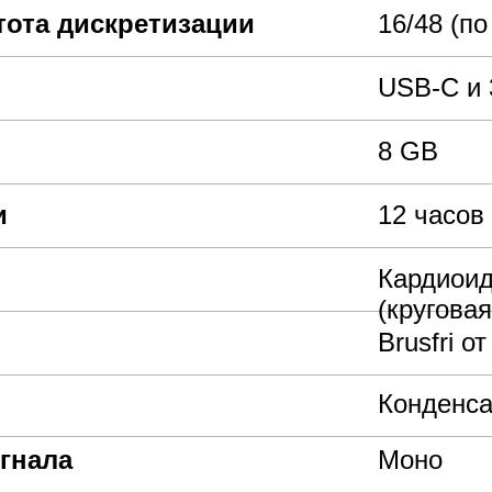
тота дискретизации
16/48 (п
USB-C и
8 GB
и
12 часов
Кардиоид
(круговая
Brusfri о
Конденс
гнала
Моно