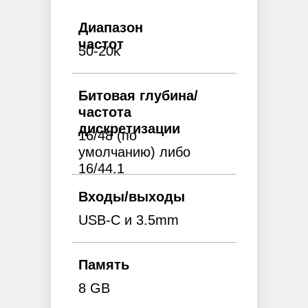
Диапазон
частот
50-20k
Битовая глубина/
частота
дискретизации
16/48 (по
умолчанию) либо
16/44.1
Входы/выходы
USB-C и 3.5mm
Память
8 GB