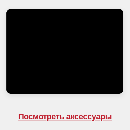
Аксессуары
сервис
Комплекты
Зарегистрировать
Запчасти
Прошивка 2.6
Мерч
Инструкция Tula
Отзывы
Об условиях
Доставка и оплата
Условия гарантии
Правила возврата
Договор оферты
Политика в отношении обработки
персональных данных
Согласие на обработку персональных
данных
Посмотреть аксессуары
ИП Енова А.Ю.
ИНН 781133183080