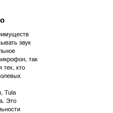
но
реимуществ
сывать звук
ельное
микрофон, так
 тех, кто
полевых
, Tula
а. Это
льности