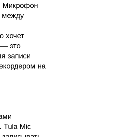
. Микрофон
с между
то хочет
 — это
ля записи
екордером на
ами
 Tula Mic
 записывать