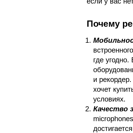
если у вас не
Почему ре
Мобильнос
встроенного
где угодно.
оборудовани
и рекордер.
хочет купи
условиях.
Качество 
microphones
достигаетс