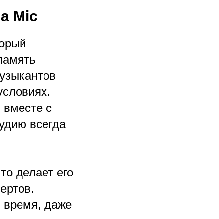
a Mic
торый
память
музыкантов
условиях.
 вместе с
удию всегда
то делает его
ертов.
е время, даже