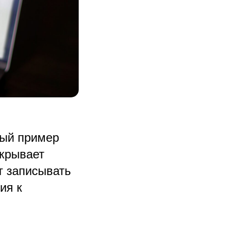
ный пример
ткрывает
т записывать
ия к